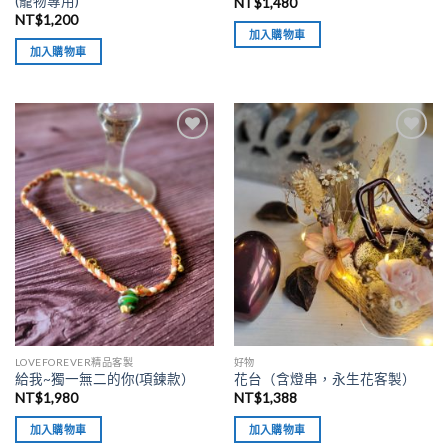
(寵物專用)
NT$
1,480
NT$
1,200
加入購物車
加入購物車
加入
加入
「願
「願
望清
望清
單」
單」
LOVEFOREVER精品客製
好物
給我~獨一無二的你(項鍊款）
花台（含燈串，永生花客製）
NT$
1,980
NT$
1,388
加入購物車
加入購物車