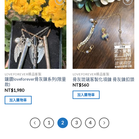
加入
加入
「願
「願
望清
望清
單」
單」
LOVEFOREVER精品客製
LOVEFOREVER精品客製
鑲鑽loveforever骨灰鍊系列(限量
骨灰琉璃客製化項鍊 骨灰鍊扣頭
款)
NT$
560
NT$
1,980
加入購物車
加入購物車
1
2
3
4