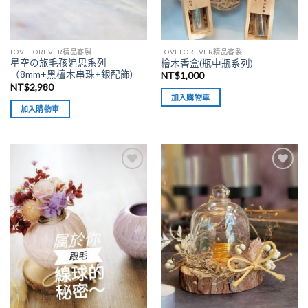
LOVEFOREVER精品客製
LOVEFOREVER精品客製
星空の旅毛孩追思系列
檜木香盒(瓶中瓶系列)
（8mm+黑檀木串珠+銀配飾)
NT$
1,000
NT$
2,980
加入購物車
加入購物車
加入
加入
「願
「願
望清
望清
單」
單」