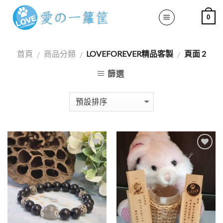
Skip
0
to
content
首頁
商品分類
LOVEFOREVER精品客製
頁面 2
/
/
/
篩選
加入
加入
「願
「願
望清
望清
單」
單」