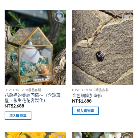
加入
加入
「願
「願
望清
望清
單」
單」
LOVEFOREVER精品客製
LOVEFOREVER精品客製
花房裡的美麗回憶～（含玻璃
金色細鍊加墜飾
屋，永生花花客製化）
NT$
1,688
NT$
2,688
加入購物車
加入購物車