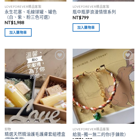
LOVEFOREVER精品客製
LOVEFOREVER精品客製
永生花塞、毛線球罐、罐色
瓶中瓶夢浪漫情懷系列
（白、紫、粉三色可選）
NT$
799
NT$
1,988
加入購物車
加入購物車
加入
加入
「願
「願
望清
望清
單」
單」
好物
LOVEFOREVER精品客製
精選天然精油護毛護膚套組禮盒
給我~獨一無二的你(手鍊款）