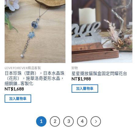
加入
加入
「願
「願
望清
望清
單」
單」
LOVEFOREVER精品客製
好物
日本珍珠（墜飾），日本水晶珠
星星擺放貓鬚盒固定閃耀花台
（花形），施華洛奇菱形水晶，
NT$
1,988
細鋼鍊…客製化
加入購物車
NT$
1,688
加入購物車
1
2
3
4