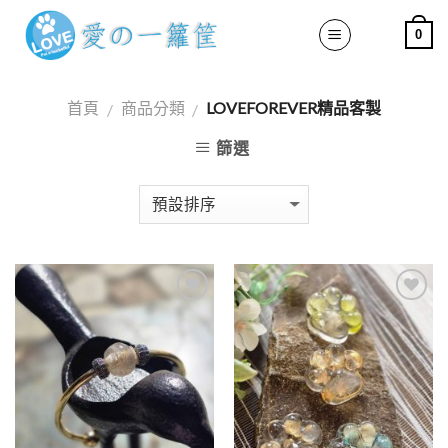
Skip
0
to
content
首頁
商品分類
LOVEFOREVER精品客製
/
/
篩選
加入
加入
「願
「願
望清
望清
單」
單」