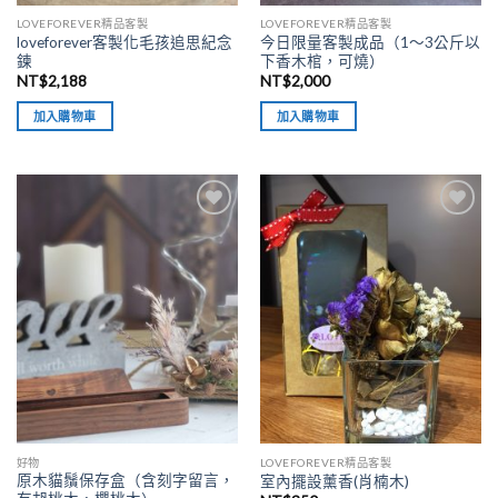
LOVEFOREVER精品客製
LOVEFOREVER精品客製
loveforever客製化毛孩追思紀念
今日限量客製成品（1～3公斤以
鍊
下香木棺，可燒）
NT$
2,188
NT$
2,000
加入購物車
加入購物車
加入
加入
「願
「願
望清
望清
單」
單」
好物
LOVEFOREVER精品客製
原木貓鬚保存盒（含刻字留言，
室內擺設薰香(肖楠木)