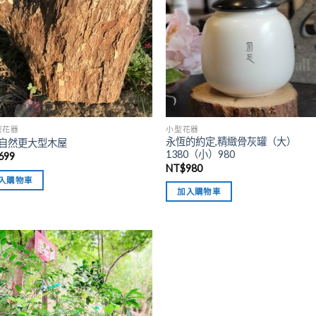
型花器
小型花器
永恆的約定,精緻骨灰罐（大）
自然更大型木屋
1380（小）980
699
NT$
980
入購物車
加入購物車
加入
「願
望清
單」