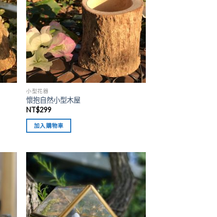
小型花器
懷抱自然小型木屋
NT$
299
加入購物車
加入
加入
「願
「願
望清
望清
單」
單」