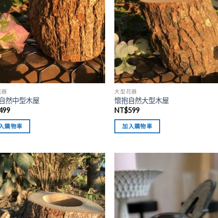
花器
大型花器
自然中型木屋
懷抱自然大型木屋
499
NT$
599
入購物車
加入購物車
加入
「願
望清
單」