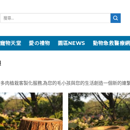
寵物天堂
愛の禮物
園區NEWS
動物急救醫療
製
人多肉植栽客製化服務,為您的毛小孩與您的生活創造一個新的連
加入
「願
望清
單」