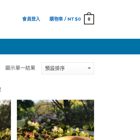
會員登入
購物車 /
NT$
0
0
網
顯示單一結果
繫
加入
加入
「願
「願
望清
望清
單」
單」