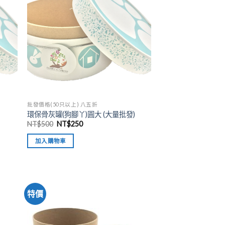
批發價格(50只以上) 八五折
環保骨灰罐(狗腳丫)圓大 (大量批發)
NT$
500
NT$
250
加入購物車
特價
加入
加入
「願
「願
望清
望清
單」
單」