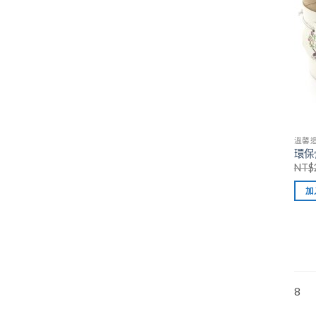
溫馨造
環保
NT$
加
8