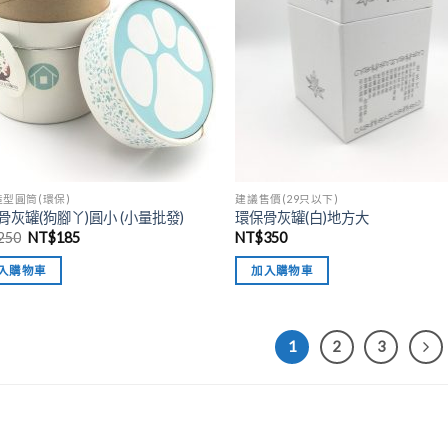
型圓筒(環保)
建議售價(29只以下)
骨灰罐(狗腳丫)圓小 (小量批發)
環保骨灰罐(白)地方大
250
NT$
185
NT$
350
入購物車
加入購物車
1
2
3