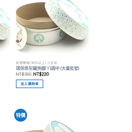
批發價格(50只以上) 八五折
環保骨灰罐(狗腳丫)圓中 (大量批發)
NT$
350
NT$
220
加入購物車
特價
加入
加入
「願
「願
望清
望清
單」
單」