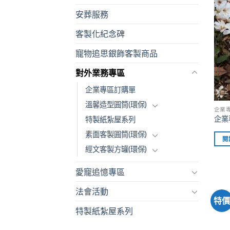
安葬服務
客製化紀念碑
寵物追思銀飾客製商品
對外業務專區
企業專區訂購單
溫馨造型圓筒(環保)
企業
企業
特製紙紮屋系列
素面客製圓筒(環保)
閱
經文客製方罐(環保)
愛寵追憶專區
法會活動
特
特製紙紮屋系列