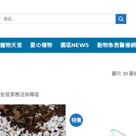
寵物天堂
愛の禮物
園區NEWS
動物急救醫療
顯示 30 筆
業批發業務洽詢專區
特價
加入
「願
望清
單」