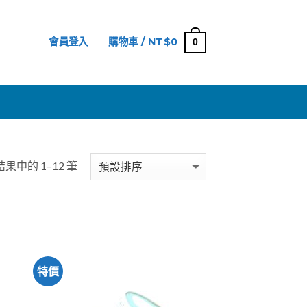
會員登入
購物車 /
NT$
0
0
網
結果中的 1–12 筆
特價
加入
加入
「願
「願
望清
望清
單」
單」