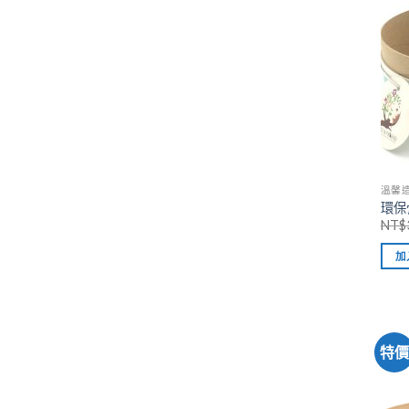
溫馨造
環保
NT$
加
特