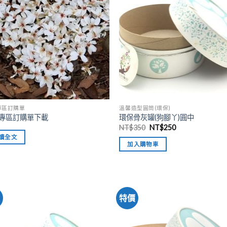
專區訂購單
溫馨造型圓筒(環保)
專區訂購單下載
環保骨灰罐(狗腳丫)圓中
NT$
350
NT$
250
讀全文
加入購物車
價
特價
加入
「願
望清
單」