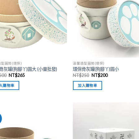
型圓筒(環保)
溫馨造型圓筒(環保)
骨灰罐(狗腳丫)圓大 (小量批發)
環保骨灰罐(狗腳丫)圓小
500
NT$
265
NT$
250
NT$
200
入購物車
加入購物車
價
加入
「願
望清
單」