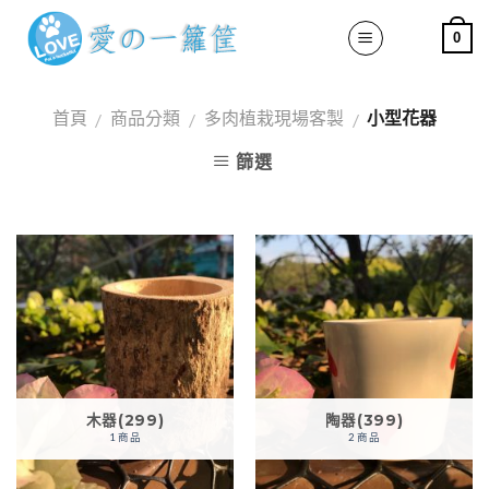
Skip
0
to
content
首頁
商品分類
多肉植栽現場客製
小型花器
/
/
/
篩選
木器(299)
陶器(399)
1 商品
2 商品