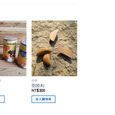
加入
加入
「願
「願
望清
望清
單」
單」
列
好物
筊(原木)
NT$
300
車
加入購物車