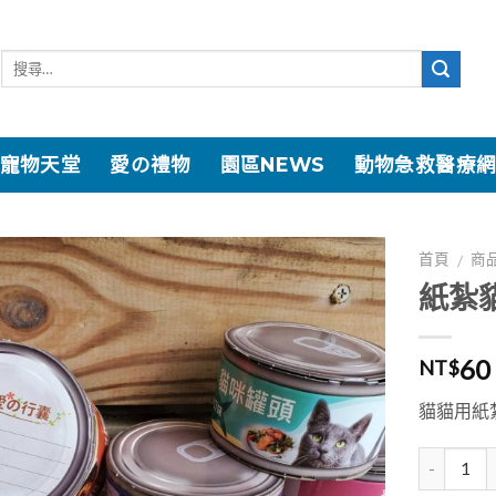
寵物天堂
愛の禮物
園區NEWS
動物急救醫療
首頁
商
/
紙紮
加入
「願
望清
60
NT$
單」
貓貓用紙