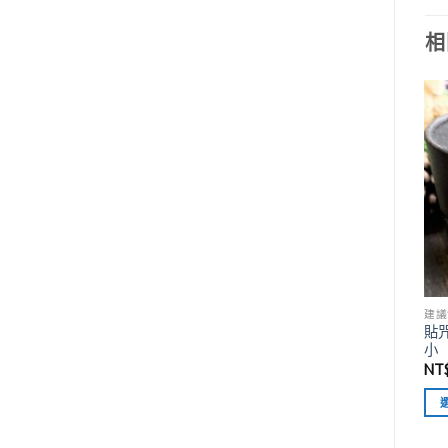
相
建議
貼咒
小
NT