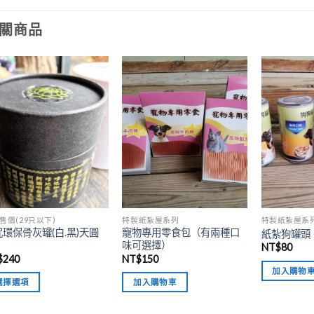
關商品
加入
加入
「願
「願
望清
望清
單」
單」
售價(29只以下)
特製紙紮屋系列
特製紙紮屋系
環保骨灰罐(白.黑)天圓
寵物專用零食包（有兩種口
紙紮狗罐頭
味可選擇）
NT$
80
$
240
NT$
150
加入購物
選擇選項
加入購物車