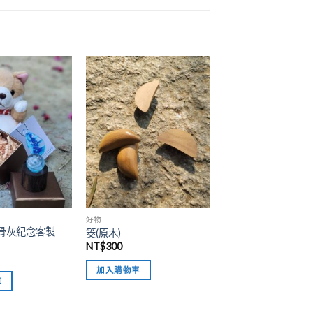
加入
加入
「願
「願
望清
望清
單」
單」
好物
骨灰紀念客製
筊(原木)
NT$
300
加入購物車
車