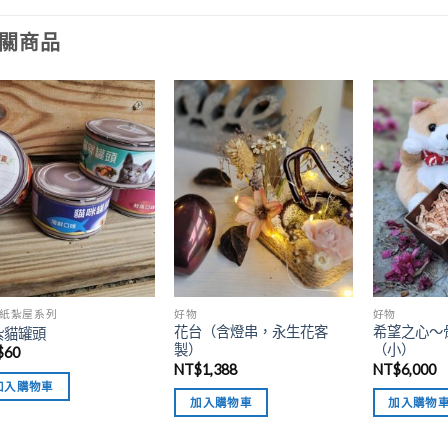
關商品
加入
加入
「願
「願
望清
望清
單」
單」
紙紮屋系列
好物
好物
花台（含燈串，永生花客
希望之心～
紮貓罐頭
製）
（小）
$
60
NT$
1,388
NT$
6,000
加入購物車
加入購物車
加入購物