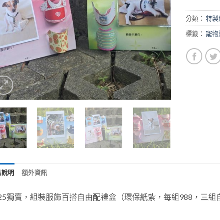
分類：
特製
標籤：
寵物
品說明
額外資訊
025獨賣，組裝服飾百搭自由配禮盒（環保紙紮，每組988，三