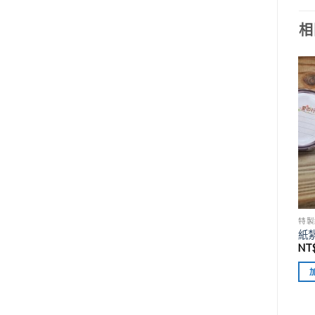
相
特製
紙
NT