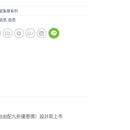
紙紮屋系列
追思
,
追思
組自由配九折優惠價）設計款上市