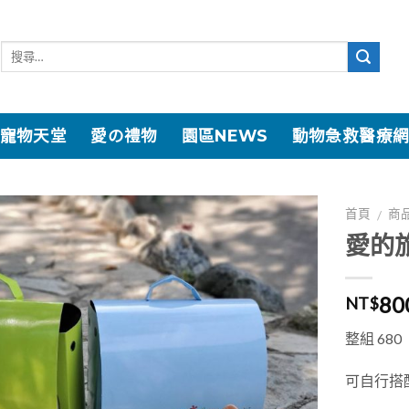
寵物天堂
愛の禮物
園區NEWS
動物急救醫療
首頁
商
/
愛的
加入
「願
望清
80
NT$
單」
整組 6
可自行搭