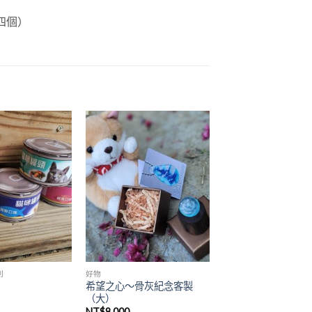
四個）
加入
加入
「願
「願
望清
望清
單」
單」
列
好物
希望之心～骨灰紀念客製
（大）
NT$
8,000