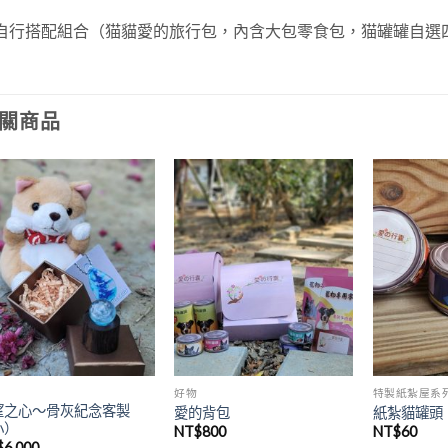
自行搭配組合（猫貓愛的旅行包，內含大包零食包，猫罐罐自選
關商品
加入
加入
「願
「願
望清
望清
單」
單」
好物
特製紙紮屋系
望之心～骨灰紀念客製
愛的背包
紙紮貓罐頭
小）
NT$
800
NT$
60
$
6,000