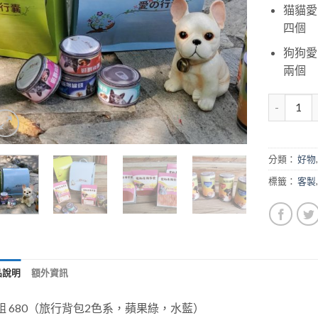
猫貓愛
四個
狗狗愛
兩個
分類：
好物
標籤：
客製
品說明
額外資訊
組 680（旅行背包2色系，蘋果綠，水藍）