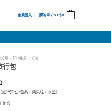
會員登入
購物車 /
NT$
0
0
網
品分類
好物推廣
好物
/
/
旅行包
0
80（旅行背包2色系，蘋果綠，水藍）
配組合