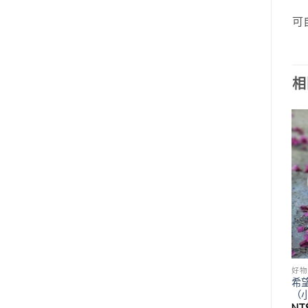
可
相
好物
希
（
NT