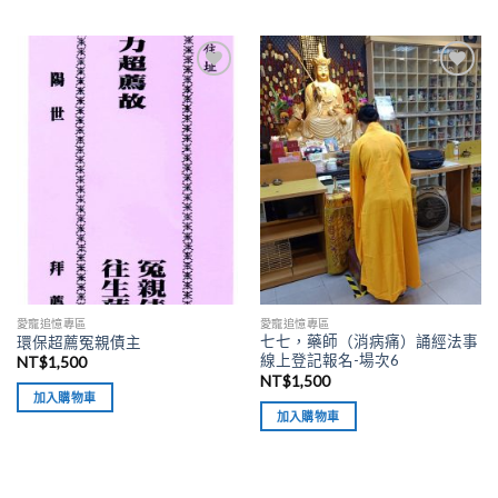
加入
加入
「願
「願
望清
望清
單」
單」
愛寵追憶專區
愛寵追憶專區
七七，藥師（消病痛）誦經法事
環保超薦冤親債主
線上登記報名-場次6
NT$
1,500
NT$
1,500
加入購物車
加入購物車