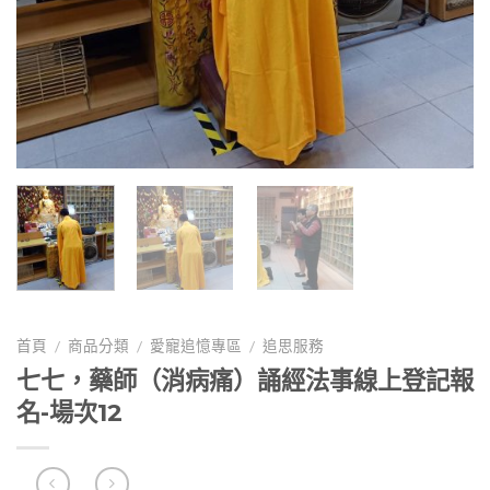
首頁
商品分類
愛寵追憶專區
追思服務
/
/
/
七七，藥師（消病痛）誦經法事線上登記報
名-場次12