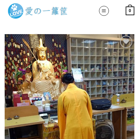
Skip
0
to
content
加入
「願
望清
單」