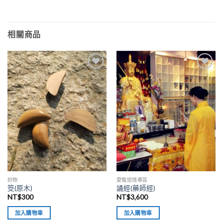
相關商品
加入
加入
「願
「願
望清
望清
單」
單」
好物
愛寵追憶專區
筊(原木)
誦經(藥師經)
NT$
300
NT$
3,600
加入購物車
加入購物車