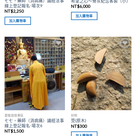
七七，藥師（消病痛）誦經法事
希望之心～骨灰紀念客製（小）
線上登記報名-場次9
NT$
6,000
NT$
2,250
加入購物車
加入購物車
加入
加入
「願
「願
望清
望清
單」
單」
愛寵追憶專區
好物
七七，藥師（消病痛）誦經法事
筊(原木)
線上登記報名-場次6
NT$
300
NT$
1,500
加入購物車