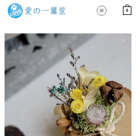
Skip
0
to
content
加入
「願
望清
單」