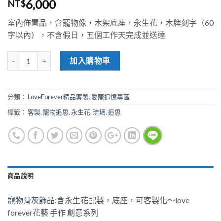
6,000
NT$
室內佈置品，含寵物像，木架底座，永生花，木牌刻字（60
字以內），不含假日，五個工作天完成並送達
加入購物車
分類：
LoveForever精品客製
,
愛寵追憶專區
標籤：
客製
,
寵物追思
,
永生花
,
琉璃
,
追思
商品說明
寵物骨灰飾品
:含永生花配製，底座，可客製化～love
forever花藝 手作 創意系列