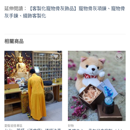
延伸閱讀：
【客製化寵物骨灰飾品】寵物骨灰項鍊、寵物骨
灰手鍊、綴飾客製化
相關商品
加入
加入
「願
「願
望清
望清
單」
單」
愛寵追憶專區
好物