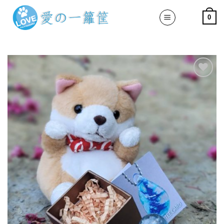
Skip
0
to
content
加入
「願
望清
單」