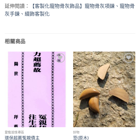
延伸閱讀：
【客製化寵物骨灰飾品】寵物骨灰項鍊、寵物骨
灰手鍊、綴飾客製化
相關商品
加入
加入
「願
「願
望清
望清
單」
單」
愛寵追憶專區
好物
環保超薦冤親債主
筊(原木)