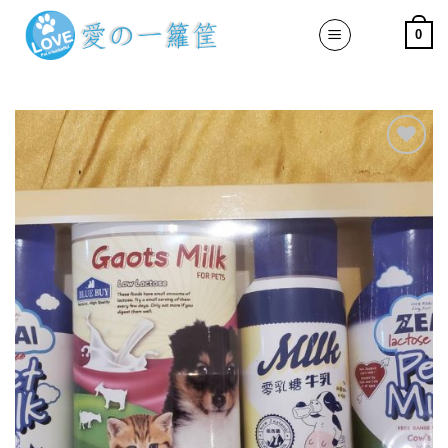
Skip
0
to
content
加入
「願
望清
單」