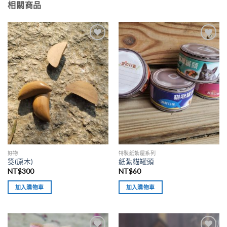
相關商品
加入
加入
「願
「願
望清
望清
單」
單」
好物
特製紙紮屋系列
筊(原木)
紙紮貓罐頭
NT$
300
NT$
60
加入購物車
加入購物車