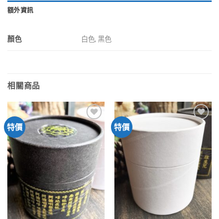
額外資訊
顏色
白色, 黑色
相關商品
特價
特價
加入
加入
「願
「願
望清
望清
單」
單」