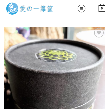
Skip
0
to
content
加入
「願
望清
單」