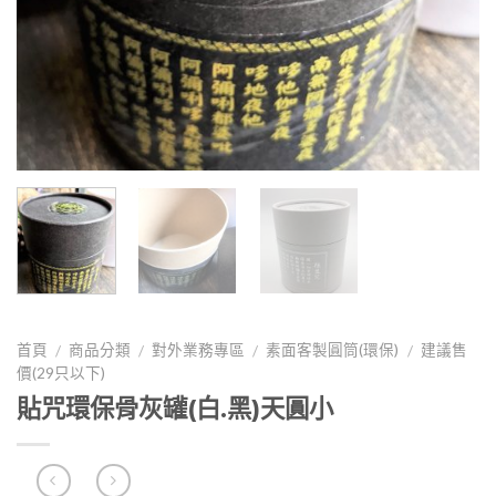
首頁
商品分類
對外業務專區
素面客製圓筒(環保)
建議售
/
/
/
/
價(29只以下)
貼咒環保骨灰罐(白.黑)天圓小