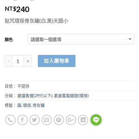
240
NT$
貼咒環保骨灰罐(白.黑)天圓小
顏色
加入購物車
貨號：
不提供
分類：
建議售價(29只以下)
,
素面客製圓筒(環保)
標籤：
圓
,
環保
,
骨灰罐