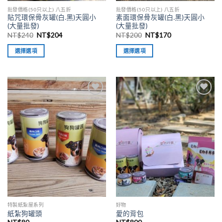
批發價格(50只以上) 八五折
批發價格(50只以上) 八五折
貼咒環保骨灰罐(白.黑)天圓小
素面環保骨灰罐(白.黑)天圓小
(大量批發)
(大量批發)
NT$
240
NT$
204
NT$
200
NT$
170
選擇選項
選擇選項
加入
加入
「願
「願
望清
望清
單」
單」
特製紙紮屋系列
好物
紙紮狗罐頭
愛的背包